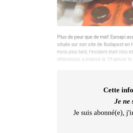
Plus de peur que de mal! Euroapi ava
située sur son site de Budapest en H
mois plus tard, l’incident était clos 
références, a relancé le 19 janvier l
Cette inf
Je ne 
Je suis abonné(e), j