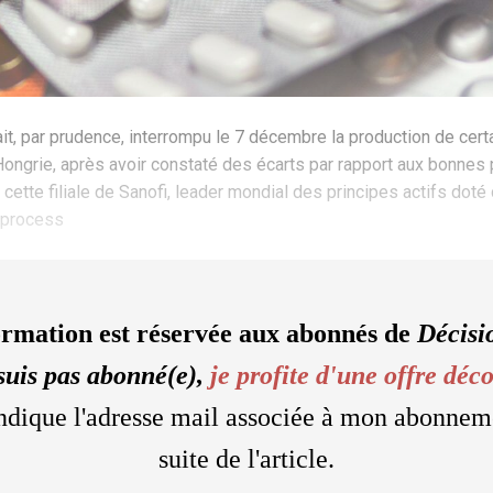
it, par prudence, interrompu le 7 décembre la production de cert
ongrie, après avoir constaté des écarts par rapport aux bonnes 
et cette filiale de Sanofi, leader mondial des principes actifs dot
e process
ormation est réservée aux abonnés de
Décisi
suis pas abonné(e),
je profite d'une offre déc
'indique l'adresse mail associée à mon abonnem
suite de l'article.