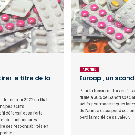
ABONNÉ
irer le titre de la
Euroapi, un scand
Pour la troisième fois en l'es
filiale à 30% de Sanofi spécia
coter en mai 2022 sa filiale
actifs pharmaceutiques lance
incipes actifs
de l'année et suspend ses en
il défensif et sa forte
perd la moitié de sa valeur.
 et des actionnaires
dre ses responsabilités en
ptable.