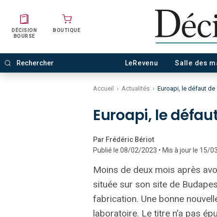
DÉCISION
BOUTIQUE
BOURSE
LeRevenu
Salle des 
Accueil
›
Actualités
›
Euroapi, le défaut de 
Euroapi, le défau
Par Frédéric Bériot
Publié le 08/02/2023 • Mis à jour le 15/
Moins de deux mois après avoi
située sur son site de Budapes
fabrication. Une bonne nouvelle
laboratoire. Le titre n’a pas ép