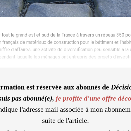
ut le grand est et sud de la France à travers un réseau 350 poi
français de matériaux de construction pour le bâtiment et l’habit
ffre d’affaires, une activité de diversification peu sensible à la
de pendant laquelle les ménages ont entrepris des projets d’inves
ormation est réservée aux abonnés de
Décisi
suis pas abonné(e),
je profite d'une offre déc
'indique l'adresse mail associée à mon abonnem
suite de l'article.