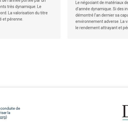
t de l’année portée par un
Le négociant de matériaux de
nts très dynamique. Le
d’année dynamique. Si des in
rd. La valorisation du titre
démontré l’an dernier sa capa
é et pérenne.
environnement adverse. La val
le rendement attrayant et pé
 conduite de
iser la
.org
)