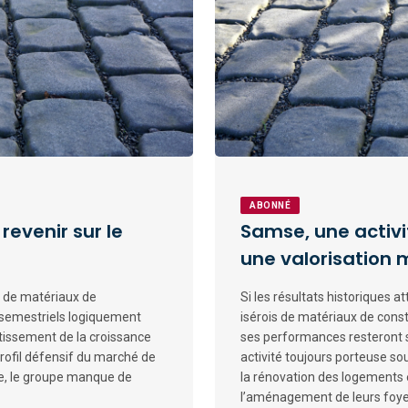
ABONNÉ
evenir sur le
Samse, une activi
une valorisation
 de matériaux de
Si les résultats historiques 
 semestriels logiquement
isérois de matériaux de const
entissement de la croissance
ses performances resteront s
profil défensif du marché de
activité toujours porteuse s
age, le groupe manque de
la rénovation des logements
l’aménagement de leurs foye