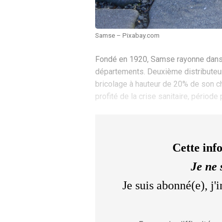
Samse – Pixabay.com
Fondé en 1920, Samse rayonne dans to
départements. Deuxième distributeur 
bricolage à hauteur de 20% de son chi
profité de la crise sanitaire, pério
Cette inf
Je ne 
Je suis abonné(e), j