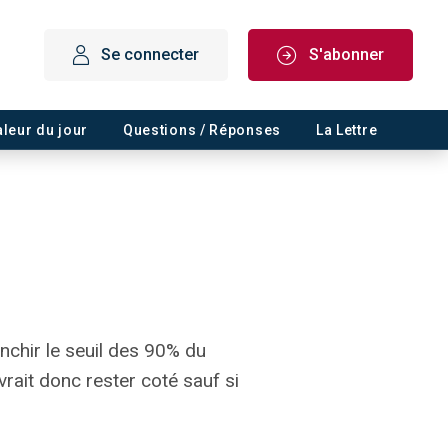
Se connecter
S'abonner
aleur du jour
Questions / Réponses
La Lettre
anchir le seuil des 90% du
evrait donc rester coté sauf si