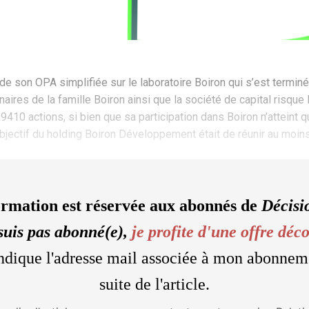
 de son OPA simplifiée sur le laboratoire Boiron qui s’est terminée
naires de la famille Boiron ainsi que la société de capital risq
599410 actions, si bien que sa participation dans Boiron n’attein
’objectif du holding Boiron Développement était de réunir au moin
ormation est réservée aux abonnés de
Décisi
suis pas abonné(e),
je profite d'une offre déc
'indique l'adresse mail associée à mon abonnem
suite de l'article.