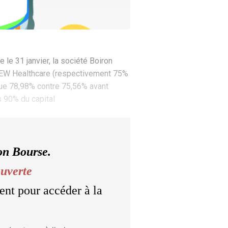
 le 31 janvier, la société Boiron
ue EW Healthcare (respectivement 75%
t que 78,98% contre 75,56% avant
s 90% du capital
on Bourse.
ouverte
ent pour accéder à la