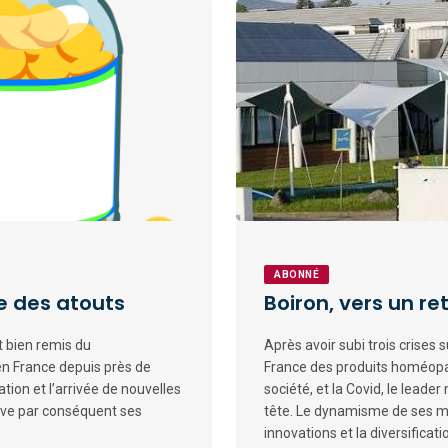
ABONNÉ
ve des atouts
Boiron, vers un re
t bien remis du
Après avoir subi trois crise
n France depuis près de
France des produits homéopat
tion et l’arrivée de nouvelles
société, et la Covid, le leade
uve par conséquent ses
tête. Le dynamisme de ses m
innovations et la diversificat