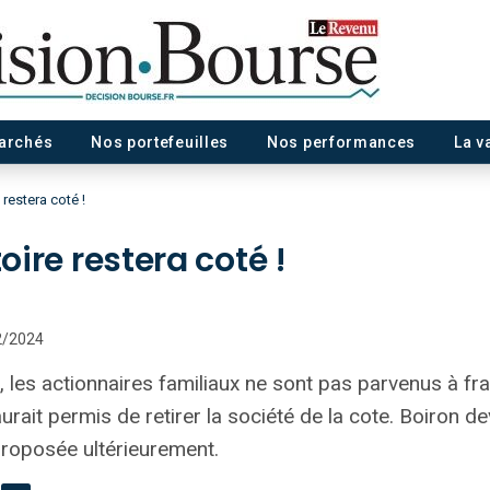
marchés
Nos portefeuilles
Nos performances
La v
 restera coté !
toire restera coté !
02/2024
e, les actionnaires familiaux ne sont pas parvenus à fr
aurait permis de retirer la société de la cote. Boiron d
proposée ultérieurement.