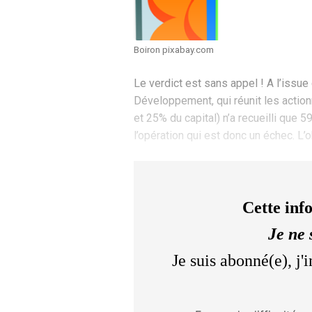
Boiron pixabay.com
Le verdict est sans appel ! A l’issue
Développement, qui réunit les action
et 25% du capital) n’a recueilli que 
l’opération qui est donc un échec. L
Cette inf
Je ne 
Je suis abonné(e), j