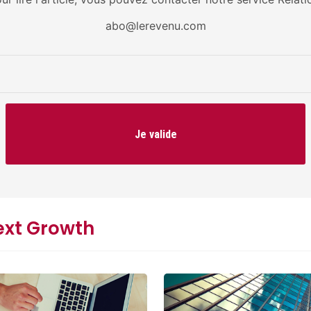
abo@lerevenu.com
Je valide
ext Growth