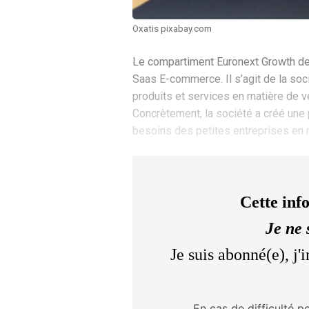
Oxatis pixabay.com
Le compartiment Euronext Growth de l
Saas E-commerce. Il s’agit de la soc
produits et services en matière de v
Concrètement, la société a créé une 
besoins des petites entreprises en 
Cette inf
Je ne 
Je suis abonné(e), j
En cas de difficulté p