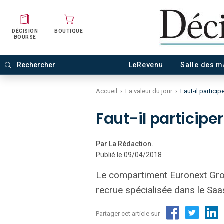
DÉCISION
BOUTIQUE
BOURSE
LeRevenu
Salle des 
Accueil
›
La valeur du jour
›
Faut-il particip
Faut-il participer
Par La Rédaction.
Publié le 09/04/2018
Le compartiment Euronext Growt
recrue spécialisée dans le Saas
Partager cet article sur