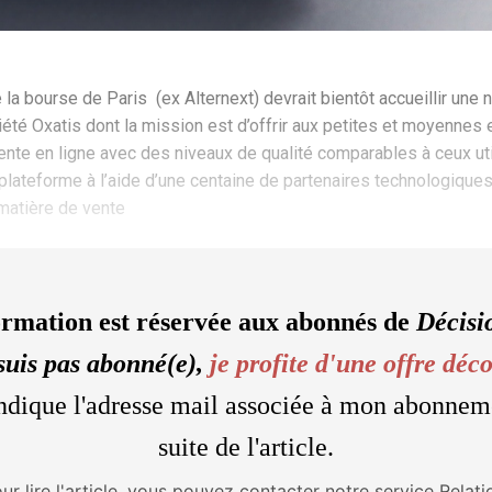
a bourse de Paris (ex Alternext) devrait bientôt accueillir une 
iété Oxatis dont la mission est d’offrir aux petites et moyenne
ente en ligne avec des niveaux de qualité comparables à ceux ut
plateforme à l’aide d’une centaine de partenaires technologiques 
matière de vente
ormation est réservée aux abonnés de
Décisi
suis pas abonné(e),
je profite d'une offre déc
'indique l'adresse mail associée à mon abonnem
suite de l'article.
our lire l'article, vous pouvez contacter notre service Relati