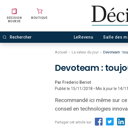
DÉCISION
BOUTIQUE
BOURSE
LeRevenu
Salle des 
Accueil
›
La valeur du jour
›
Devoteam : tou
Devoteam : toujo
Par Frederic Beriot
Publié le 15/11/2018 • Mis à jour le 14/
Recommandé ici même sur ce sit
conseil en technologies innov
Partager cet article sur