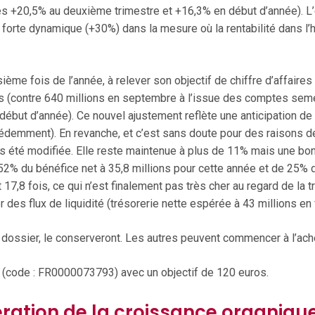
s +20,5% au deuxième trimestre et +16,3% en début d’année). L’e
ès forte dynamique (+30%) dans la mesure où la rentabilité dans
isième fois de l’année, à relever son objectif de chiffre d’affaires
 (contre 640 millions en septembre à l’issue des comptes semest
 début d’année). Ce nouvel ajustement reflète une anticipation de
demment). En revanche, et c’est sans doute pour des raisons de
s été modifiée. Elle reste maintenue à plus de 11% mais une bon
2% du bénéfice net à 35,8 millions pour cette année et de 25% d
7,8 fois, ce qui n’est finalement pas très cher au regard de la t
r des flux de liquidité (trésorerie nette espérée à 43 millions en 
 dossier, le conserveront. Les autres peuvent commencer à l’ach
(code : FR0000073793) avec un objectif de 120 euros.
ération de la croissance organiqu