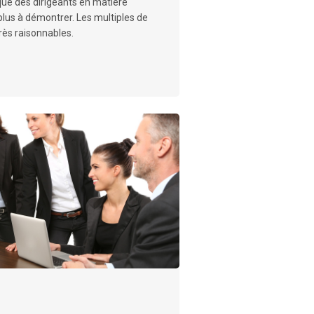
ique des dirigeants en matière
plus à démontrer. Les multiples de
rès raisonnables.