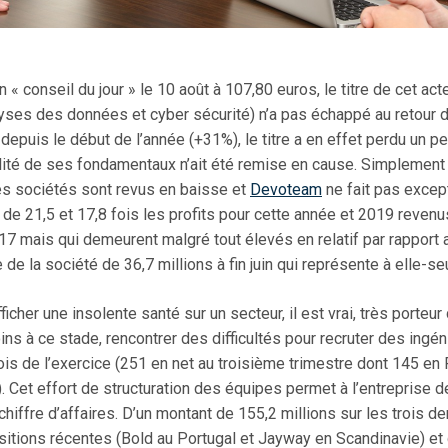
 conseil du jour » le 10 août à 107,80 euros, le titre de cet act
yses des données et cyber sécurité) n’a pas échappé au retour de
epuis le début de l’année (+31%), le titre a en effet perdu un pe
lité de ses fondamentaux n’ait été remise en cause. Simplement à 
des sociétés sont revus en baisse et
Devoteam
ne fait pas excepti
s de 21,5 et 17,8 fois les profits pour cette année et 2019 reven
7 mais qui demeurent malgré tout élevés en relatif par rapport a
de la société de 36,7 millions à fin juin qui représente à elle-se
ficher une insolente santé sur un secteur, il est vrai, très porteur
s à ce stade, rencontrer des difficultés pour recruter des ingénie
s de l’exercice (251 en net au troisième trimestre dont 145 en 
 Cet effort de structuration des équipes permet à l’entreprise d
iffre d’affaires. D’un montant de 155,2 millions sur les trois d
isitions récentes (Bold au Portugal et Jayway en Scandinavie) et 