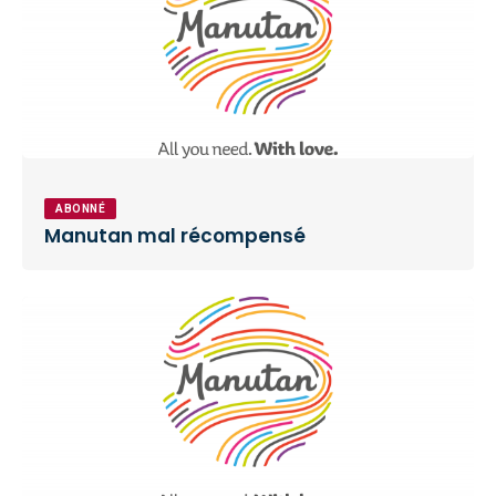
ABONNÉ
Manutan mal récompensé