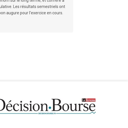
renom sur le long terme, et confère à
lative. Les résultats semestriels ont
 bon augure pour l’exercice en cours.