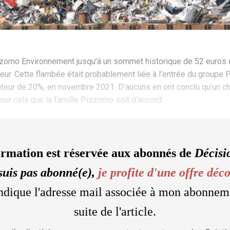
Pizzorno Environnement jusqu’à un sommet historique de 52 euros e
eur. Cette flambée était probablement liée à l’entrée du groupe P
hauteur de 20%, en novembre 2021. D’aucuns en ont conclu qu’un 
our cela que la famille Pizzorno soit d’accord
ormation est réservée aux abonnés de
Décisi
suis pas abonné(e),
je profite d'une offre déc
'indique l'adresse mail associée à mon abonnem
suite de l'article.