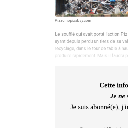
Pizzornopixabay.com
Le soufflé qui avait porté l’action 
ayant depuis perdu un tiers de sa val
recyclage, dans le tour de table à 
produire rapidement. Mais il faudra p
Cette inf
Je ne 
Je suis abonné(e), j