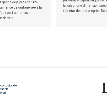
partenaire capitalistique de 
 et gagne déjà près de 50%
la valeur une dimension spécu
formance davantage liée à la
fait état de nets progrès. De
u’aux performances
n dernier.
 conduite de
iser la
.org
)