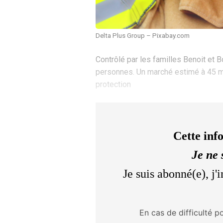
Delta Plus Group – Pixabay.com
Contrôlé par les familles Benoit et 
personnes. Un marché estimé à 45 mil
protection
Cette inf
Je ne 
Je suis abonné(e), j
En cas de difficulté p