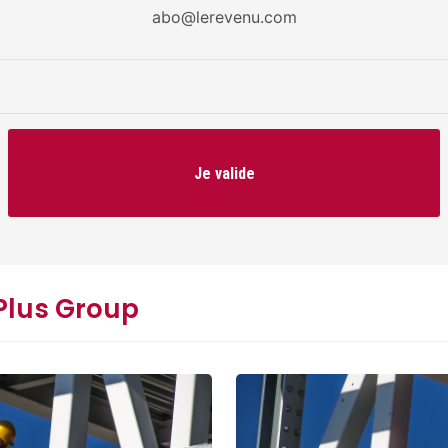
abo@lerevenu.com
Je valide
 Plus Group