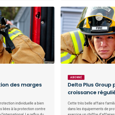
ABONNÉ
ution des marges
Delta Plus Group 
croissance réguli
otection individuelle a bien
Cette très belle affaire famil
s liées à la protection contre
dans les équipements de prote
 l’international. Le reflux du
exercice un chiffre d'affaires 