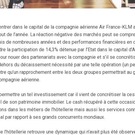
ntrer dans le capital de la compagnie aérienne Air France-KLM a 
but de l’année. La réaction négative des marchés peut se compren
uis de nombreuses années et des performances financières en de
re la participation de 14,3% détenue par l’Etat dans le capital d’A
r nouer des partenariats avec la compagnie et s’il se concrétisai
dehors du décaissement nécessité par une telle opération (un pe
tre qu’un rapprochement entre les deux groupes permettrait au g
compagnie aérienne.
ermettre un tel investissement car il vient de concrétiser la ces
el de son patrimoine immobilier. Le cash récupéré à cette occasio
ons dans les métiers de l’hôtellerie mais aussi les services co
al par rapport à ses grands concurrents mondiaux.
e l’hôtellerie retrouve une dynamique qui n’avait plus été observ