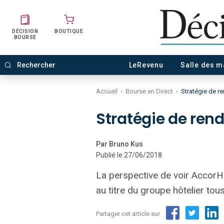
DÉCISION
BOUTIQUE
BOURSE
LeRevenu
Salle des 
Accueil
›
Bourse en Direct
›
Stratégie de r
Stratégie de ren
Par Bruno Kus
Publié le 27/06/2018
La perspective de voir AccorHo
au titre du groupe hôtelier to
Partager cet article sur