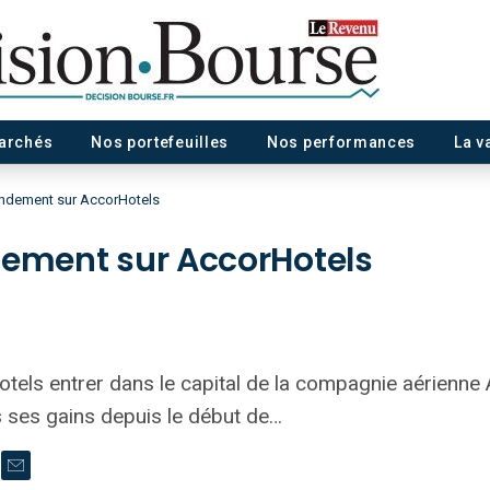
marchés
Nos portefeuilles
Nos performances
La v
endement sur AccorHotels
dement sur AccorHotels
tels entrer dans le capital de la compagnie aérienne 
us ses gains depuis le début de…