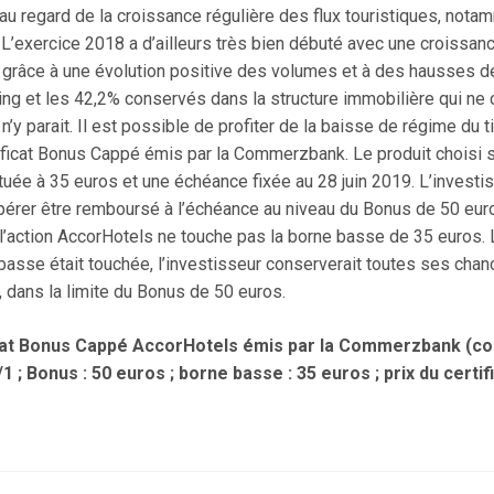
 au regard de la croissance régulière des flux touristiques, no
L’exercice 2018 a d’ailleurs très bien débuté avec une croissanc
râce à une évolution positive des volumes et à des hausses de pri
g et les 42,2% conservés dans la structure immobilière qui ne co
n’y parait. Il est possible de profiter de la baisse de régime du 
ificat Bonus Cappé émis par la Commerzbank. Le produit choisi s
uée à 35 euros et une échéance fixée au 28 juin 2019. L’investiss
pérer être remboursé à l’échéance au niveau du Bonus de 50 euro
de l’action AccorHotels ne touche pas la borne basse de 35 euros.
 basse était touchée, l’investisseur conserverait toutes ses chan
, dans la limite du Bonus de 50 euros.
ficat Bonus Cappé AccorHotels émis par la Commerzbank (co
/1 ; Bonus : 50 euros ; borne basse : 35 euros ; prix du certif