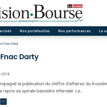
marchés
Nos portefeuilles
Nos performances
La v
sur Fnac Darty
 Fnac Darty
11/2018
pagné la publication du chiffre d’affaires du troisièm
 a repris sa spirale baissière infernale. Le…