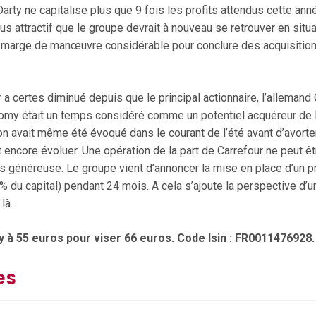
 Darty ne capitalise plus que 9 fois les profits attendus cette a
us attractif que le groupe devrait à nouveau se retrouver en situa
 marge de manœuvre considérable pour conclure des acquisition
a certes diminué depuis que le principal actionnaire, l’allemand
nomy était un temps considéré comme un potentiel acquéreur de la 
on avait même été évoqué dans le courant de l’été avant d’avorte
t encore évoluer. Une opération de la part de Carrefour ne peut êtr
us généreuse. Le groupe vient d’annoncer la mise en place d’un 
 du capital) pendant 24 mois. A cela s’ajoute la perspective d’
là.
y à 55 euros pour viser 66 euros. Code Isin : FR0011476928.
es