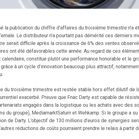
a publication du chiffre d’affaires du troisième trimestre n’a été
nfernale. Le distributeur n’a pourtant pas démérité ces derniers m
re serait difficile après la croissance de 6% des ventes observ
res ont été défavorables cette année. Au regard de ces éléments
t calendaire, constitue plutôt une performance honorable et le gr
 grâce à un cycle d’innovation beaucoup plus attractif, notamment
u.
e du troisième trimestre est restée stable hors effet dilutif de la 
currentiel exacerbé. Preuve que Fnac Darty est capable de rés
partenariats engagés dans la logistique ou les achats avec des 
s du groupe), MediamarktSaturn et Wehkamp. Si le groupe a su pr
ion de Darty. L’objectif de 130 millions d’euros de synergies sera
autres réductions de coûts pourraient prendre le relais à partir 