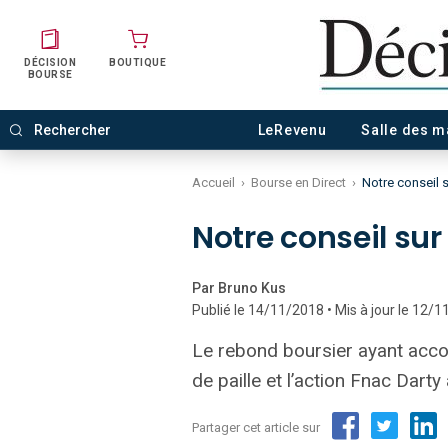
DÉCISION
BOUTIQUE
BOURSE
LeRevenu
Salle des 
Accueil
›
Bourse en Direct
›
Notre conseil 
Notre conseil sur
Par Bruno Kus
Publié le 14/11/2018 • Mis à jour le 12/
Le rebond boursier ayant accom
de paille et l’action Fnac Darty
Partager cet article sur