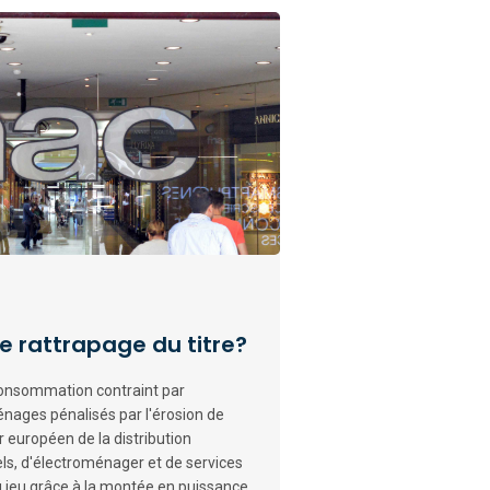
le rattrapage du titre?
onsommation contraint par
 ménages pénalisés par l'érosion de
r européen de la distribution
els, d'électroménager et de services
du jeu grâce à la montée en puissance