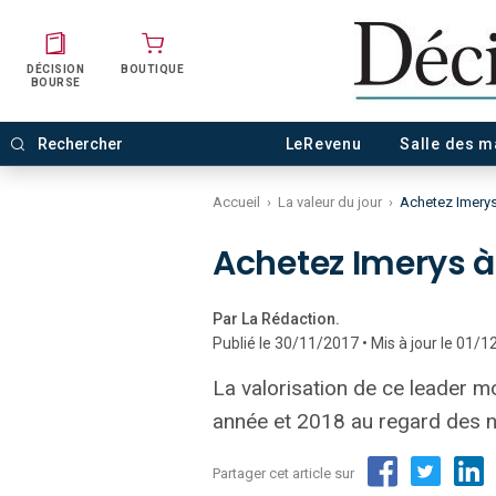
DÉCISION
BOUTIQUE
BOURSE
LeRevenu
Salle des 
Accueil
›
La valeur du jour
›
Achetez Imerys
Achetez Imerys à 
Par La Rédaction.
Publié le 30/11/2017 • Mis à jour le 01/
La valorisation de ce leader mo
année et 2018 au regard des 
Partager cet article sur