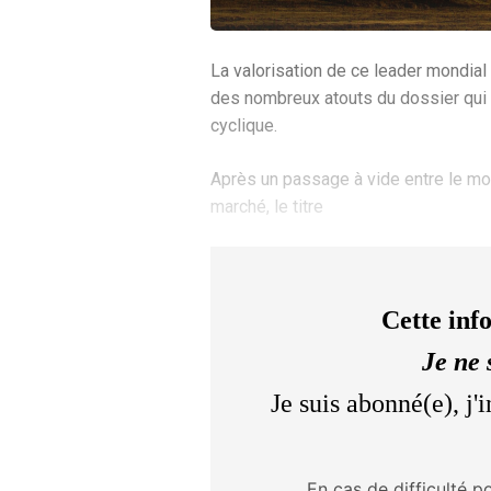
La valorisation de ce leader mondial 
des nombreux atouts du dossier qui l
cyclique.
Après un passage à vide entre le mo
marché, le titre
Cette inf
Je ne 
Je suis abonné(e), j
En cas de difficulté p