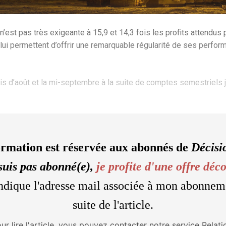
n’est pas très exigeante à 15,9 et 14,3 fois les profits attendus
ui permettent d’offrir une remarquable régularité de ses perform
is d’août et la mi-septembre à la suite de comptes semestriels
ormation est réservée aux abonnés de
Décisi
suis pas abonné(e),
je profite d'une offre déc
'indique l'adresse mail associée à mon abonnem
suite de l'article.
our lire l'article, vous pouvez contacter notre service Relati