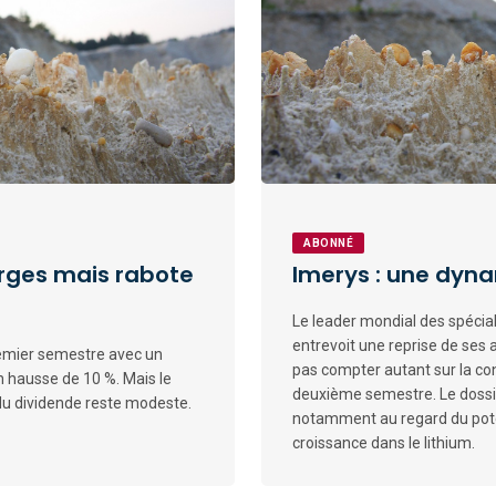
ABONNÉ
rges mais rabote
Imerys : une dyn
Le leader mondial des spécial
entrevoit une reprise de ses 
remier semestre avec un
pas compter autant sur la co
n hausse de 10 %. Mais le
deuxième semestre. Le dossie
 du dividende reste modeste.
notamment au regard du potent
croissance dans le lithium.