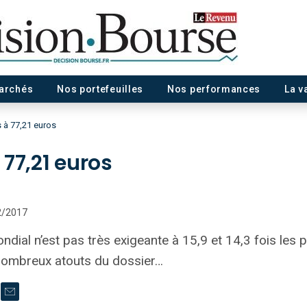
marchés
Nos portefeuilles
Nos performances
La v
 à 77,21 euros
77,21 euros
12/2017
ndial n’est pas très exigeante à 15,9 et 14,3 fois les 
nombreux atouts du dossier…