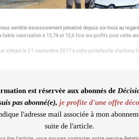
es nous semble excessivement pénalisé depuis six mois au rega
aible valorisation à 13,74 et 12,6 fois les profits pour cette an
s et intégré le 21 septembre 2017 à notre portefeuille d’actions f
ormation est réservée aux abonnés de
Décisi
suis pas abonné(e),
je profite d'une offre déc
'indique l'adresse mail associée à mon abonnem
suite de l'article.
our lire l'article, vous pouvez contacter notre service Relati