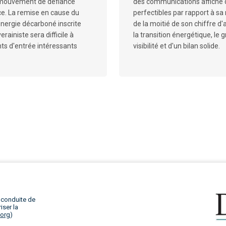
mouvement de défiance
des communications affiche d
nce. La remise en cause du
perfectibles par rapport à s
nergie décarboné inscrite
de la moitié de son chiffre d
ainiste sera difficile à
la transition énergétique, le
ints d'entrée intéressants
visibilité et d'un bilan solide.
 conduite de
iser la
.org
)