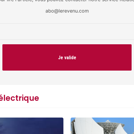
abo@lerevenu.com
Je valide
électrique