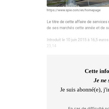
https://www.spie.com/en/homepage
Le titre de cette affaire de servic
de ses marchés cette année et de sa f
Introduit le 10 juin 2015 à 16,5 euro
23,14
Cette inf
Je ne 
Je suis abonné(e), j
En cas de difficulté p