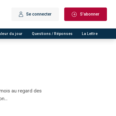
Se connecter
S'abonner
aleur du jour
Questions / Réponses
La Lettre
 mois au regard des
ion…