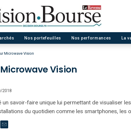
marchés
Nos portefeuilles
Nos performances
La v
sur Microwave Vision
r Microwave Vision
10/2018
un savoir-faire unique lui permettant de visualiser l
stallations du quotidien comme les smartphones, les or