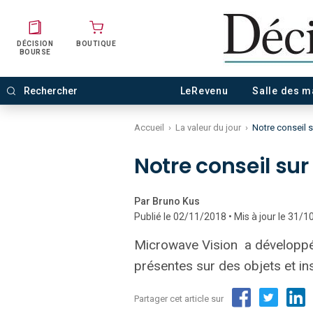
DÉCISION
BOUTIQUE
BOURSE
LeRevenu
Salle des 
Accueil
›
La valeur du jour
›
Notre conseil 
Notre conseil su
Par Bruno Kus
Publié le 02/11/2018 • Mis à jour le 31/
Microwave Vision a développé 
présentes sur des objets et in
Partager cet article sur