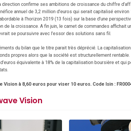
 direction confirme ses ambitions de croissance du chiffre d’af
néfice annuel de 3,2 million d’euros qui serait capitalisé environ
s abordable à l’horizon 2019 (13 fois) sur la base d’une perspec
n de la croissance. A fin juin, le carnet de commandes affichait 
vrait se poursuivre avec l’essor des solutions sans fil.
éments du bilan que le titre parait très déprécié. La capitalisati
onds propres alors que la société est structurellement rentable
 d’euros équivalente à 18% de la capitalisation boursière et qui 
tats.
 Vision à 8,60 euros pour viser 10 euros. Code Isin : FR00
wave Vision