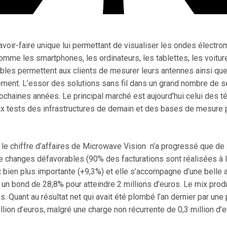
oir-faire unique lui permettant de visualiser les ondes électr
comme les smartphones, les ordinateurs, les tablettes, les voiture
les permettent aux clients de mesurer leurs antennes ainsi que 
ent. L’essor des solutions sans fil dans un grand nombre de sec
ochaines années. Le principal marché est aujourd’hui celui des t
tests des infrastructures de demain et des bases de mesure p
e chiffre d’affaires de Microwave Vision n’a progressé que de 2
 changes défavorables (90% des facturations sont réalisées à l’e
bien plus importante (+9,3%) et elle s’accompagne d’une belle am
it un bond de 28,8% pour atteindre 2 millions d’euros. Le mix produ
s. Quant au résultat net qui avait été plombé l’an dernier par une
lion d’euros, malgré une charge non récurrente de 0,3 million d’eu