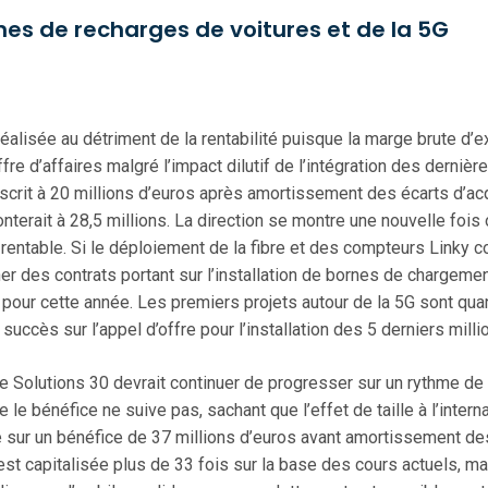
s de recharges de voitures et de la 5G
réalisée au détriment de la rentabilité puisque la marge brute d
re d’affaires malgré l’impact dilutif de l’intégration des dernière
inscrit à 20 millions d’euros après amortissement des écarts d’acq
nterait à 28,5 millions. La direction se montre une nouvelle fois
entable. Si le déploiement de la fibre et des compteurs Linky con
 des contrats portant sur l’installation de bornes de chargemen
pour cette année. Les premiers projets autour de la 5G sont qua
uccès sur l’appel d’offre pour l’installation des 5 derniers mil
 de Solutions 30 devrait continuer de progresser sur un rythme de
e le bénéfice ne suive pas, sachant que l’effet de taille à l’inter
 sur un bénéfice de 37 millions d’euros avant amortissement des
 est capitalisée plus de 33 fois sur la base des cours actuels, ma