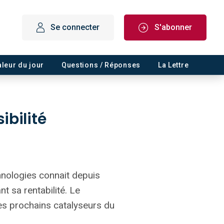
Se connecter
S'abonner
aleur du jour
Questions / Réponses
La Lettre
ibilité
chnologies connait depuis
t sa rentabilité. Le
 les prochains catalyseurs du