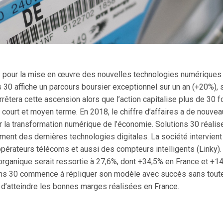
es pour la mise en œuvre des nouvelles technologies numériques 
ns 30 affiche un parcours boursier exceptionnel sur un an (+20%),
rêtera cette ascension alors que l’action capitalise plus de 30 f
court et moyen terme. En 2018, le chiffre d’affaires a de nouve
ar la transformation numérique de l’économie. Solutions 30 réalis
ent des dernières technologies digitales. La société intervient
pérateurs télécoms et aussi des compteurs intelligents (Linky).
e organique serait ressortie à 27,6%, dont +34,5% en France et +
tions 30 commence à répliquer son modèle avec succès sans tou
ant d’atteindre les bonnes marges réalisées en France.