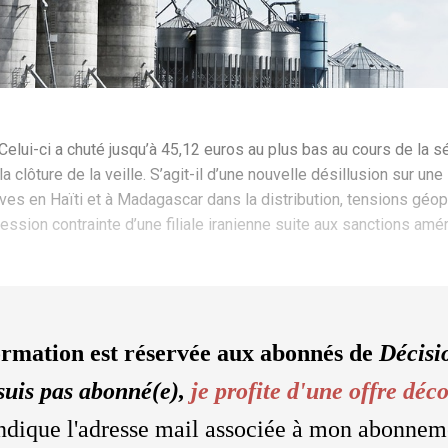
Celui-ci a chuté jusqu’à 45,12 euros au plus bas au cours de la sé
a clôture de la veille. S’agit-il d’une nouvelle désillusion sur une
s en Haïti et à Madagascar dans la distribution, tensions géopol
ession contrainte d’une filiale iranienne suite aux sanctions amé
ormation est réservée aux abonnés de
Décisi
suis pas abonné(e),
je profite d'une offre déc
'indique l'adresse mail associée à mon abonnem