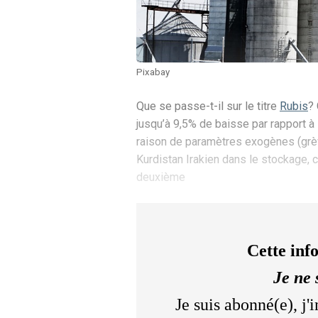
Pixabay
Que se passe-t-il sur le titre
Rubis
? 
jusqu’à 9,5% de baisse par rapport à l
raison de paramètres exogènes (grève
Kurdistan Irakien dans le stockage, c
deuxième
Cette inf
Je ne 
Je suis abonné(e), j