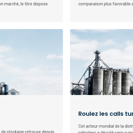
n marché, le titre dispose
comparaison plus favorable a
Roulez les calls t
Cet acteur mondial de la dist
t de stockage retrouve depuis
pétroliers a dévoilé sans su