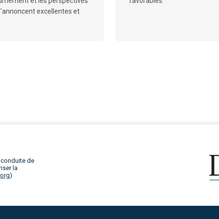
ournement et les perspectives
favorables.
s'annoncent excellentes et
 conduite de
iser la
.org
)