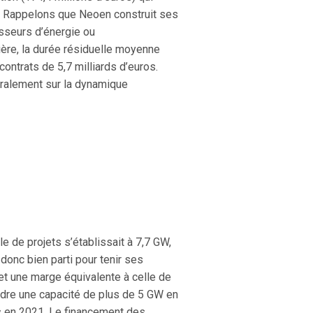
t). Rappelons que Neoen construit ses
isseurs d’énergie ou
ière, la durée résiduelle moyenne
ontrats de 5,7 milliards d’euros.
éralement sur la dynamique
le de projets s’établissait à 7,7 GW,
 donc bien parti pour tenir ses
 et une marge équivalente à celle de
indre une capacité de plus de 5 GW en
ns en 2021. Le financement des