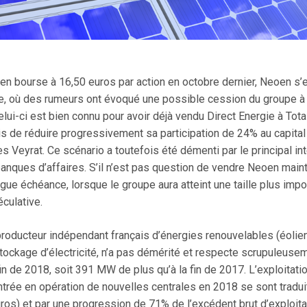
en bourse à 16,50 euros par action en octobre dernier, Neoen s’e
, où des rumeurs ont évoqué une possible cession du groupe à En
lui-ci est bien connu pour avoir déjà vendu Direct Energie à Total.
is de réduire progressivement sa participation de 24% au capital 
s Veyrat. Ce scénario a toutefois été démenti par le principal i
nques d’affaires. S’il n’est pas question de vendre Neoen maint
gue échéance, lorsque le groupe aura atteint une taille plus imp
culative.
producteur indépendant français d’énergies renouvelables (éolie
stockage d’électricité, n’a pas démérité et respecte scrupuleusem
in de 2018, soit 391 MW de plus qu’à la fin de 2017. L’exploitati
entrée en opération de nouvelles centrales en 2018 se sont trad
euros) et par une progression de 71% de l’excédent brut d’exploita