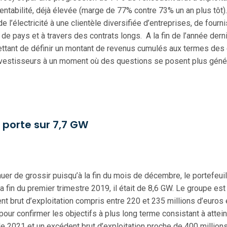
a rentabilité, déjà élevée (marge de 77% contre 73% un an plus tô
 l’électricité à une clientèle diversifiée d’entreprises, de fourn
de pays et à travers des contrats longs. A la fin de l’année dern
ettant de définir un montant de revenus cumulés aux termes des c
x investisseurs à un moment où des questions se posent plus gén
s porte sur 7,7 GW
nuer de grossir puisqu’à la fin du mois de décembre, le portefeuil
a fin du premier trimestre 2019, il était de 8,6 GW. Le groupe est
nt brut d’exploitation compris entre 220 et 235 millions d’euros
 pour confirmer les objectifs à plus long terme consistant à atte
n de 2021 et un excédent brut d’exploitation proche de 400 millio