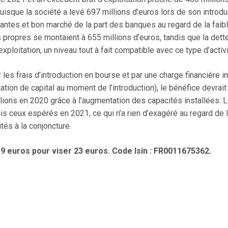
puisque la société a levé 697 millions d’euros lors de son introd
ntes et bon marché de la part des banques au regard de la faible
ds propres se montaient à 655 millions d’euros, tandis que la dett
exploitation, un niveau tout à fait compatible avec ce type d’activi
r les frais d’introduction en bourse et par une charge financière i
ation de capital au moment de l’introduction), le bénéfice devrai
lions en 2020 grâce à l’augmentation des capacités installées. Le 
ois ceux espérés en 2021, ce qui n’a rien d’exagéré au regard d
tés à la conjoncture.
9 euros pour viser 23 euros. Code Isin : FR0011675362.