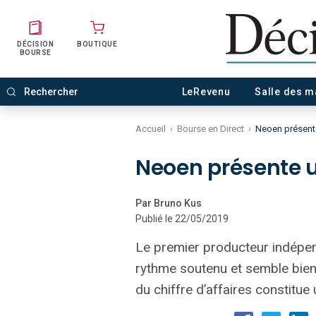
DÉCISION
BOUTIQUE
BOURSE
LeRevenu
Salle des 
Accueil
›
Bourse en Direct
›
Neoen présente 
Neoen présente un
Par Bruno Kus
Publié le 22/05/2019
Le premier producteur indépen
rythme soutenu et semble bien 
du chiffre d’affaires constitue