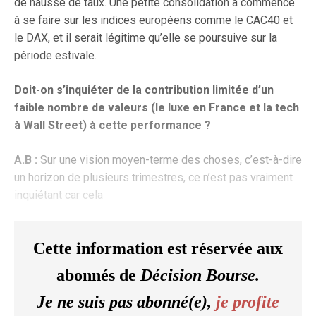
de hausse de taux. Une petite consolidation a commencé
à se faire sur les indices européens comme le CAC40 et
le DAX, et il serait légitime qu’elle se poursuive sur la
période estivale.
Doit-on s’inquiéter de la contribution limitée d’un
faible nombre de valeurs (le luxe en France et la tech
à Wall Street) à cette performance ?
A.B :
Sur une vision moyen-terme des choses, c’est-à-dire
un horizon de plusieurs trimestres, ce n’est pas vraiment
inquiétant car cela
Cette information est réservée aux
abonnés de
Décision Bourse.
Je ne suis pas abonné(e),
je profite