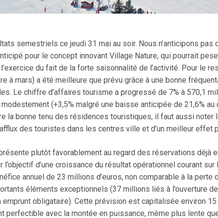
ltats semestriels ce jeudi 31 mai au soir. Nous n’anticipons pa
icipé pour le concept innovant Village Nature, qui pourrait peser
l’exercice du fait de la forte saisonnalité de l’activité. Pour le r
e à mars) a été meilleure que prévu grâce à une bonne fréquenta
s. Le chiffre d’affaires tourisme a progressé de 7% à 570,1 milli
s modestement (+3,5% malgré une baisse anticipée de 21,6% au 
la bonne tenu des résidences touristiques, il faut aussi noter 
afflux des touristes dans les centres ville et d’un meilleur effet p
présente plutôt favorablement au regard des réservations déjà en
r l’objectif d’une croissance du résultat opérationnel courant sur
bénéfice annuel de 23 millions d’euros, non comparable à la perte
rtants éléments exceptionnels (37 millions liés à l’ouverture de 
mprunt obligataire). Cette prévision est capitalisée environ 15 fo
nt perfectible avec la montée en puissance, même plus lente que 