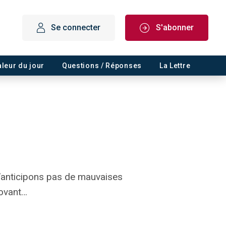
Se connecter
S'abonner
aleur du jour
Questions / Réponses
La Lettre
n’anticipons pas de mauvaises
novant…