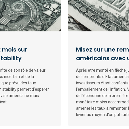
 mois sur
Misez sur une re
tability
américains avec 
rofite de son rôle de valeur
Après être monté en flèche 
s incertain et de la
des emprunts d'Etat américain
t que prévu des taux
investisseurs étant confiants 
n stability permet d'espérer
l'emballement de l'inflation.
evise américaine mais
de l'économie de la première
icat.
monétaire moins accommoda
amener les taux à remonter.
levier au moyen d'un put turb