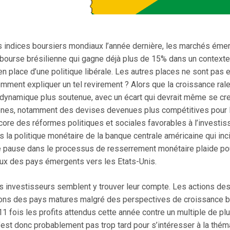
 indices boursiers mondiaux l’année dernière, les marchés éme
 bourse brésilienne qui gagne déjà plus de 15% dans un contexte 
en place d’une politique libérale. Les autres places ne sont pas
ment expliquer un tel revirement ? Alors que la croissance ralen
dynamique plus soutenue, avec un écart qui devrait même se cre
nes, notamment des devises devenues plus compétitives pour l’
re des réformes politiques et sociales favorables à l’investiss
 la politique monétaire de la banque centrale américaine qui inc
e pause dans le processus de resserrement monétaire plaide pour
taux des pays émergents vers les Etats-Unis.
les investisseurs semblent y trouver leur compte. Les actions 
ons des pays matures malgré des perspectives de croissance bén
 fois les profits attendus cette année contre un multiple de plu
n’est donc probablement pas trop tard pour s’intéresser à la thém