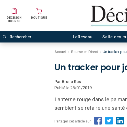
DÉCISION
BOUTIQUE
BOURSE
LeRevenu
Salle des 
Accueil
›
Bourse en Direct
›
Un tracker pou
Un tracker pour 
Par Bruno Kus
Publié le 28/01/2019
Lanterne rouge dans le palmar
semblent se refaire une santé 
Partager cet article sur