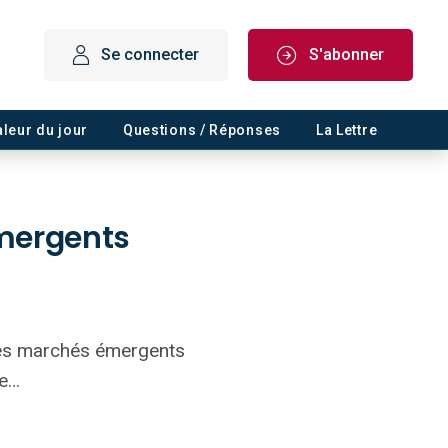
Se connecter
S'abonner
aleur du jour
Questions / Réponses
La Lettre
émergents
 les marchés émergents
ne…