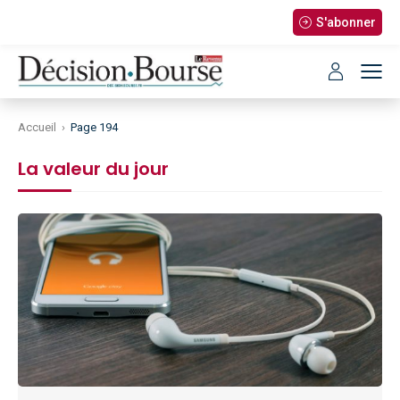
S'abonner
Accueil
›
Page 194
La valeur du jour