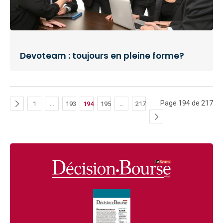
Devoteam : toujours en pleine forme?
Page 194 de 217
1
…
193
194
195
…
217