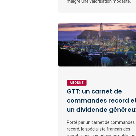
malgré une valorisation modeste.
ABONNÉ
GTT: un carnet de
commandes record e
un dividende généreu
Porté par un carnet de commandes
record, le spécialiste français des
membranes cryogéniques publie un