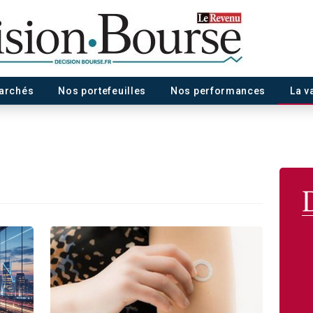
marchés
Nos portefeuilles
Nos performances
La v