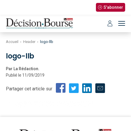
S'abonner
Accueil
›
Header
›
logo-llb
logo-llb
Par La Rédaction.
Publié le 11/09/2019
Partager cet article sur