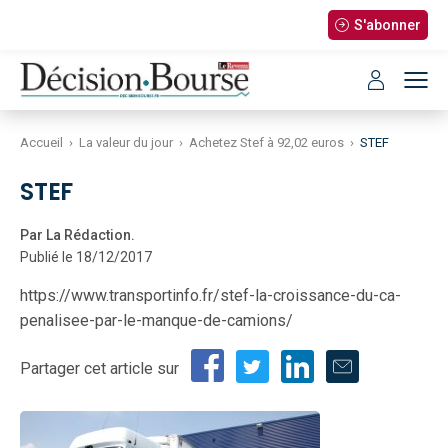
S'abonner
Accueil
›
La valeur du jour
›
Achetez Stef à 92,02 euros
›
STEF
STEF
Par La Rédaction.
Publié le 18/12/2017
https://www.transportinfo.fr/stef-la-croissance-du-ca-
penalisee-par-le-manque-de-camions/
Partager cet article sur