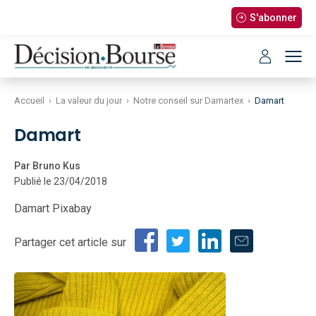
S'abonner
Accueil
›
La valeur du jour
›
Notre conseil sur Damartex
›
Damart
Damart
Par Bruno Kus
Publié le 23/04/2018
Damart Pixabay
Partager cet article sur