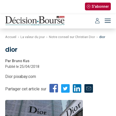
S'abonner
Accueil
›
La valeur du jour
›
Notre conseil sur Christian Dior
›
dior
dior
Par Bruno Kus
Publié le 25/04/2018
Dior pixabay.com
Partager cet article sur