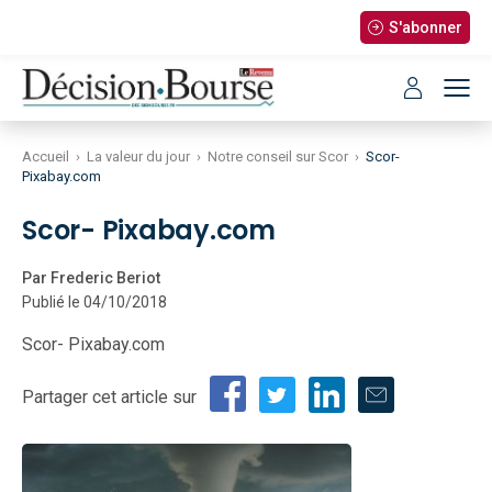
S'abonner
Accueil
›
La valeur du jour
›
Notre conseil sur Scor
›
Scor-
Pixabay.com
Scor- Pixabay.com
Par Frederic Beriot
Publié le 04/10/2018
Scor- Pixabay.com
Partager cet article sur