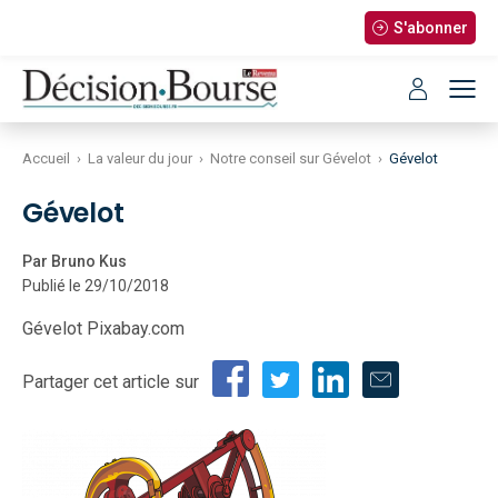
S'abonner
Accueil
›
La valeur du jour
›
Notre conseil sur Gévelot
›
Gévelot
Gévelot
Par Bruno Kus
Publié le 29/10/2018
Gévelot Pixabay.com
Partager cet article sur