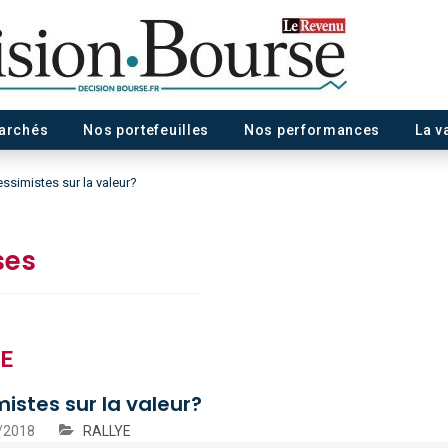
marchés
Nos portefeuilles
Nos performances
La v
ssimistes sur la valeur?
ses
YE
istes sur la valeur?
/2018
RALLYE