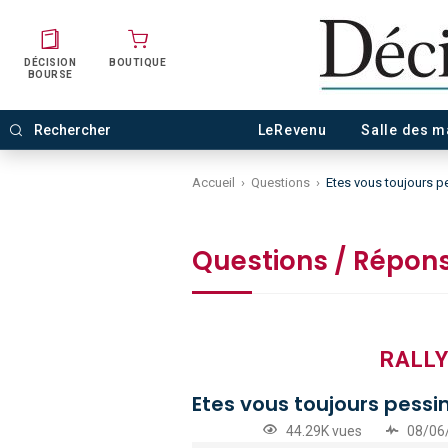
DÉCISION
BOUTIQUE
BOURSE
LeRevenu
Salle des 
Accueil
›
Questions
›
Etes vous toujours pe
Questions / Répon
RALL
Etes vous toujours pessim
44.29K vues
08/06