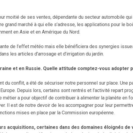
st, pour moitié de ses ventes, dépendante du secteur automobile
re grand marché à qui elle s’adresse, les applications pour le boi
mment en Asie et en Amérique du Nord.
endante de l’effet météo mais elle bénéficiera des synergies issues
dans les articles d’arrosage et d’irrigation du jardin.
aine et en Russie. Quelle attitude comptez-vous adopter po
t du conflit, a été de sécuriser notre personnel sur place. Une p
 Europe. Depuis lors, certains sont rentrés et l’activité repart 
 métier a pour objectif de contribuer à alimenter la planète en fo
r. Il est de notre devoir de les accompagner pour leur permettre
anctions mises en place par la Commission européenne.
rs acquisitions, certaines dans des domaines éloignés de