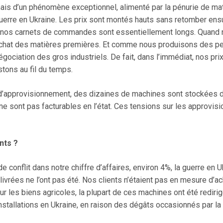
 mais d’un phénomène exceptionnel, alimenté par la pénurie de ma
a guerre en Ukraine. Les prix sont montés hauts sans retomber ens
 nos carnets de commandes sont essentiellement longs. Quand 
chat des matières premières. Et comme nous produisons des pet
égociation des gros industriels. De fait, dans l’immédiat, nos pri
stons au fil du temps.
s d’approvisionnement, des dizaines de machines sont stockées d
 ne sont pas facturables en l’état. Ces tensions sur les approvis
nts ?
 conflit dans notre chiffre d’affaires, environ 4%, la guerre en 
 livrées ne l’ont pas été. Nos clients n’étaient pas en mesure 
 les biens agricoles, la plupart de ces machines ont été rediri
installations en Ukraine, en raison des dégâts occasionnés par la