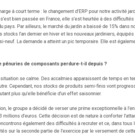
arge à court terme : le changement d’ERP pour notre activité jar
 s’est bien passée en France, elle s’est heurtée à des difficulté
du pays. Par ailleurs, le marché du jardin a baissé de 15% dans n
s stocks l’an dernier en hiver et les nouveaux jardiniers, équipés 
i-neuf. La demande a atteint un pic temporaire. Elle est égaleme
de pénuries de composants perdure-t-il depuis ?
a situation se calme. Des accalmies apparaissent de temps en te
re. Cependant, nos stocks de produits semi-finis vont progressi
utant plus qu’elle bénéficie d’un effet saisonnier.
ation, le groupe a décidé de verser une prime exceptionnelle à l’
3 millions d’euros. Cette décision est de nature à conforter l’at
encontrons également des difficultés à recruter et ce, dans tous 
és sur la seconde partie de l’exercice par le versement de cett