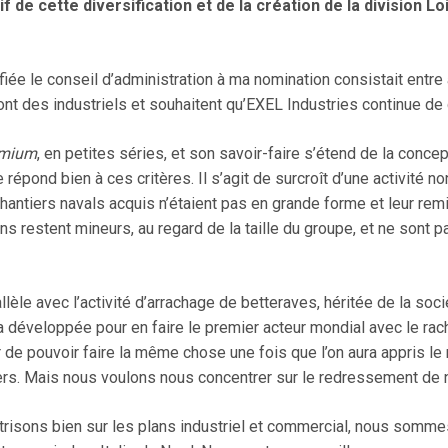
tif de cette diversification et de la création de la division
fiée le conseil d’administration à ma nomination consistait entre
nt des industriels et souhaitent qu’EXEL Industries continue de 
emium
, en petites séries, et son savoir-faire s’étend de la conce
répond bien à ces critères. Il s’agit de surcroît d’une activité no
chantiers navals acquis n’étaient pas en grande forme et leur re
 restent mineurs, au regard de la taille du groupe, et ne sont 
arallèle avec l’activité d’arrachage de betteraves, héritée de la s
 développée pour en faire le premier acteur mondial avec le rach
 de pouvoir faire la même chose une fois que l’on aura appris le 
ciers. Mais nous voulons nous concentrer sur le redressement de
aîtrisons bien sur les plans industriel et commercial, nous somm