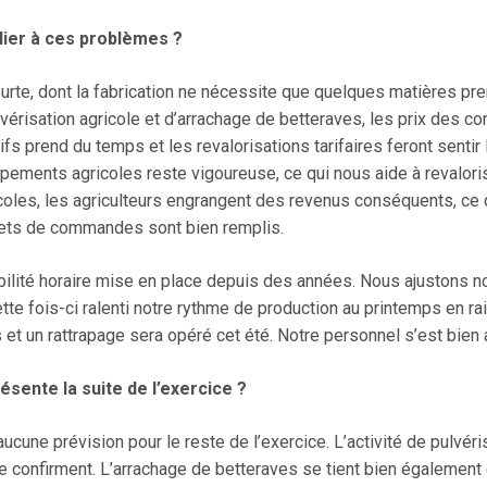
ier à ces problèmes ?
urte, dont la fabrication ne nécessite que quelques matières pre
vérisation agricole et d’arrachage de betteraves, les prix des co
s prend du temps et les revalorisations tarifaires feront sentir 
ements agricoles reste vigoureuse, ce qui nous aide à revaloris
les, les agriculteurs engrangent des revenus conséquents, ce qu
nets de commandes sont bien remplis.
exibilité horaire mise en place depuis des années. Nous ajustons
te fois-ci ralenti notre rythme de production au printemps en rai
t un rattrapage sera opéré cet été. Notre personnel s’est bien 
sente la suite de l’exercice ?
ucune prévision pour le reste de l’exercice. L’activité de pulvéri
onfirment. L’arrachage de betteraves se tient bien également e