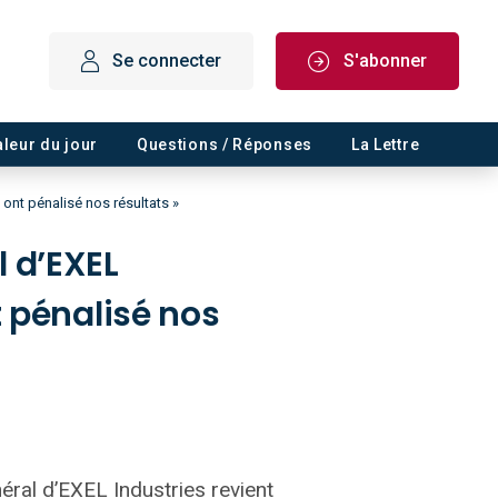
Se connecter
S'abonner
aleur du jour
Questions / Réponses
La Lettre
 ont pénalisé nos résultats »
l d’EXEL
t pénalisé nos
néral d’EXEL Industries revient