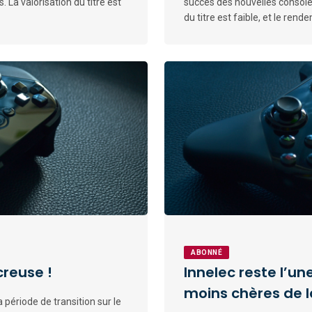
 La valorisation du titre est
succès des nouvelles consoles
du titre est faible, et le ren
ABONNÉ
creuse !
Innelec reste l’un
moins chères de l
a période de transition sur le