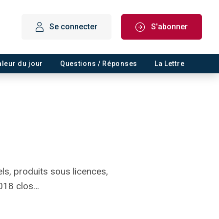
Se connecter
S'abonner
aleur du jour
Questions / Réponses
La Lettre
els, produits sous licences,
2018 clos…