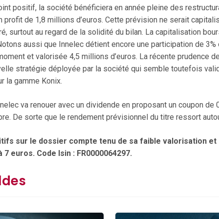
int positif, la société bénéficiera en année pleine des restruct
n profit de 1,8 millions d’euros. Cette prévision ne serait capita
ré, surtout au regard de la solidité du bilan. La capitalisation bo
otons aussi que Innelec détient encore une participation de 3% da
oment et valorisée 4,5 millions d’euros. La récente prudence des
velle stratégie déployée par la société qui semble toutefois vali
ur la gamme Konix.
Innelec va renouer avec un dividende en proposant un coupon de 0
e. De sorte que le rendement prévisionnel du titre ressort auto
ifs sur le dossier compte tenu de sa faible valorisation et
 à 7 euros. Code Isin : FR0000064297.
ldes