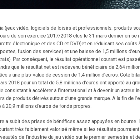
a (jeux vidéo, logiciels de loisirs et professionnels, produits s
ours de son exercice 2017/2018 clos le 31 mars dernier en se re
rette électronique et des CD et DVD)et en réduisant ses coûts à
postes, fusion des services) et une baisse de 1,5 millions d’eu
rats). Par conséquent, le résultat opérationnel courant est passé
andis que le résultat net est redevenu bénéficiaire de 2,64 millio
râce à une plus-value de cession de 1,4 million d’euros. Côté bil
rs 2018 pour un total de 5,8 millions d’euros ont apporté au gr
 consistant à accélérer à l’international et à devenir un acteur 
rs de produits dérivés autour d’une grande marque. A la fin de l’e
ce à 20,9 millions d’euros de fonds propres.
re a subit des prises de bénéfices assez appuyées en bourse. Il
ourtant très faiblement valorisé même si les résultats pourraien
eautés de l’industrie du jeu vidéo sur le premier semestre et d