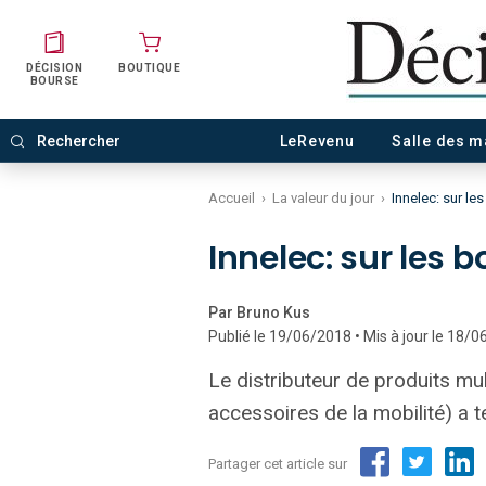
DÉCISION
BOUTIQUE
BOURSE
LeRevenu
Salle des 
Accueil
›
La valeur du jour
›
Innelec: sur les
Innelec: sur les b
Par Bruno Kus
Publié le 19/06/2018 • Mis à jour le 18/
Le distributeur de produits mul
accessoires de la mobilité) a
Partager cet article sur