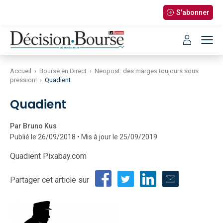
S'abonner
Accueil
›
Bourse en Direct
›
Neopost: des marges toujours sous
pression!
›
Quadient
Quadient
Par Bruno Kus
Publié le 26/09/2018 • Mis à jour le 25/09/2019
Quadient Pixabay.com
Partager cet article sur