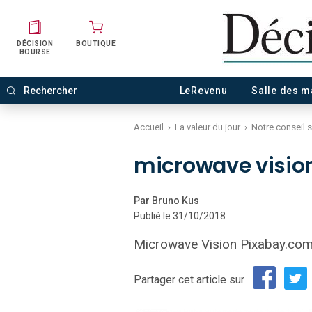
DÉCISION
BOUTIQUE
BOURSE
LeRevenu
Salle des 
Accueil
›
La valeur du jour
›
Notre conseil 
microwave visio
Par Bruno Kus
Publié le 31/10/2018
Microwave Vision Pixabay.co
Partager cet article sur