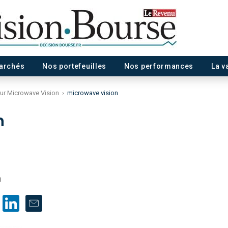
marchés
Nos portefeuilles
Nos performances
La v
sur Microwave Vision
›
microwave vision
n
m