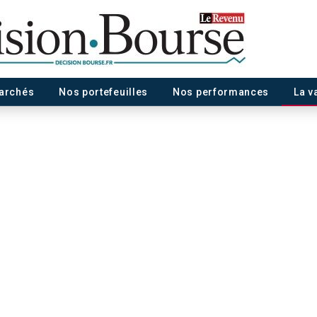
marchés
Nos portefeuilles
Nos performances
La v