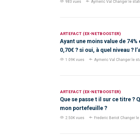
983 vues
Aymeric Val
Changer le statu
ARTEFACT (EX-NETBOOSTER)
Ayant une moins value de 74% e
0,70€ ? si oui, à quel niveau ? l
1.09K vues
Aymeric Val
Changer le sta
ARTEFACT (EX-NETBOOSTER)
Que se passe t il sur ce titre ?
mon portefeuille ?
2.50K vues
Frederic Beriot
Changer le 