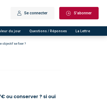
Se connecter
S'abonner
aleur du jour
Questions / Réponses
La Lettre
 objectif se fixer ?
7€ ou conserver ? si oui